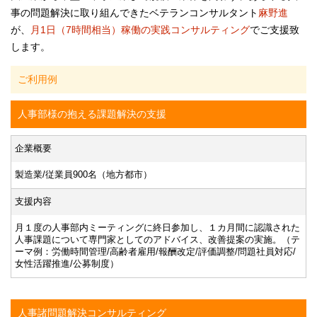
事の問題解決に取り組んできたベテランコンサルタント
麻野進
が、
月1日（7時間相当）稼働の実践コンサルティング
でご支援致
します。
ご利用例
人事部様の抱える課題解決の支援
企業概要
製造業/従業員900名（地方都市）
支援内容
月１度の人事部内ミーティングに終日参加し、１カ月間に認識された
人事課題について専門家としてのアドバイス、改善提案の実施。（テ
ーマ例：労働時間管理/高齢者雇用/報酬改定/評価調整/問題社員対応/
女性活躍推進/公募制度）
人事諸問題解決コンサルティング