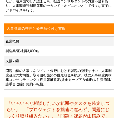
たが、運用面で行き詰まるも、担当コンサルタントの力量不足もあ
り、人事関連諸制度運用のセカンド・オピニオンとして様々な事案に
アドバイスを行う。
人事課題の整理と優先順位付け支援
企業概要
製造業/正社員3,000名
支援内容
問題山積の人事マネジメント分野における課題の整理を行い、人事制
度改定の方向性、取り組む施策の優先順位を検討。後に人事制度再構
築コンサルティング（役員報酬改定/賃金カーブ下方修正/人件費節減/
諸手当改編）契約へ転換。
「いろいろと相談したいが範囲やタスクを確定しづ
らい」、「プロジェクトを拙速に進めず、問題にじ
っくり取り組みたい」、「問題・課題が山積みで、